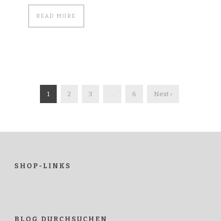
READ MORE
1
2
3
…
6
Next ›
SHOP-LINKS
BLOG DURCHSUCHEN