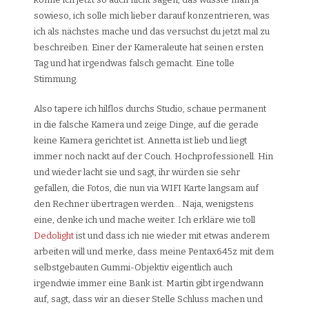
sowieso, ich solle mich lieber darauf konzentrieren, was
ich als nächstes mache und das versuchst du jetzt mal zu
beschreiben. Einer der Kameraleute hat seinen ersten
Tag und hat irgendwas falsch gemacht. Eine tolle
Stimmung.
Also tapere ich hilflos durchs Studio, schaue permanent
in die falsche Kamera und zeige Dinge, auf die gerade
keine Kamera gerichtet ist. Annetta ist lieb und liegt
immer noch nackt auf der Couch. Hochprofessionell. Hin
und wieder lacht sie und sagt, ihr würden sie sehr
gefallen, die Fotos, die nun via WIFI Karte langsam auf
den Rechner übertragen werden… Naja, wenigstens
eine, denke ich und mache weiter. Ich erkläre wie toll
Dedolight
ist und dass ich nie wieder mit etwas anderem
arbeiten will und merke, dass meine Pentax645z mit dem
selbstgebauten Gummi-Objektiv eigentlich auch
irgendwie immer eine Bank ist. Martin gibt irgendwann
auf, sagt, dass wir an dieser Stelle Schluss machen und