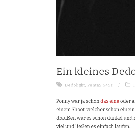
Ein kleines Dedo
Dedolight
,
Pentax 645z
/
Ponny war ja schon
das eine
oder a
einem Shoot, welcher schon eineinha
draußen war es schon dunkel und m
viel und ließen es einfach laufen…