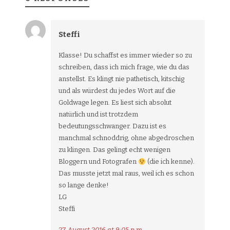
Steffi
Klasse! Du schaffst es immer wieder so zu
schreiben, dass ich mich frage, wie du das
anstellst. Es klingt nie pathetisch, kitschig
und als würdest du jedes Wort auf die
Goldwage legen. Es liest sich absolut
natürlich und ist trotzdem
bedeutungsschwanger. Dazu ist es
manchmal schnoddrig, ohne abgedroschen
zu klingen. Das gelingt echt wenigen
Bloggern und Fotografen
(die ich kenne).
Das musste jetzt mal raus, weil ich es schon
so lange denke!
LG
Steffi
27. August 2016 at 9:05 p.m.