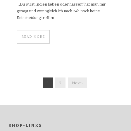
„Du wirst Indien lieben oder hassen“ hat man mir
gesagt und wenngleich ich nach 24h noch keine
Entscheidung treffen...
READ MORE
1
2
Next ›
SHOP-LINKS