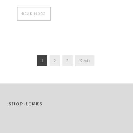
READ MORE
1
2
3
Next ›
SHOP-LINKS