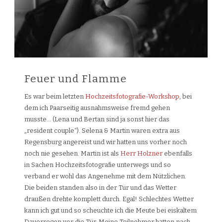
Feuer und Flamme
Es war beim letzten
Hochzeitsfotografie-Workshop
, bei
dem ich Paarseitig ausnahmsweise fremd gehen
musste… (Lena und Bertan sind ja sonst hier das
„resident couple“). Selena & Martin waren extra aus
Regensburg angereist und wir hatten uns vorher noch
noch nie gesehen. Martin ist als
Herr Holzner
ebenfalls
in Sachen Hochzeitsfotografie unterwegs und so
verband er wohl das Angenehme mit dem Nützlichen.
Die beiden standen also in der Tür und das Wetter
draußen drehte komplett durch. Egal! Schlechtes Wetter
kann ich gut und so scheuchte ich die Meute bei eiskaltem
Dauerregen vor die Tür. Meine Teilnehmer hatten nach