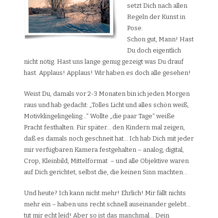
setzt Dich nach allen
Regeln der Kunst in
Pose.
Schon gut, Mann! Hast
Du doch eigentlich
nicht nötig. Hast uns lange genug gezeigt was Du drauf
hast. Applaus! Applaus! Wir haben es doch alle gesehen!
Weist Du, damals vor 2-3 Monaten bin ich jeden Morgen
raus und hab gedacht: „Tolles Licht und alles schön weiß,
Motivklingelingeling…“ Wollte „die paar Tage“ weiße
Pracht festhalten. Für später… den Kindern mal zeigen,
daß es damals noch geschneit hat… Ich hab Dich mit jeder
mir verfügbaren Kamera festgehalten – analog, digital,
Crop, Kleinbild, Mittelformat – und alle Objektive waren
auf Dich gerichtet, selbst die, die keinen Sinn machten…
Und heute? Ich kann nicht mehr! Ehrlich! Mir fällt nichts
mehr ein – haben uns recht schnell auseinander gelebt…
tut mir echt leid! Aber so ist das manchmal… Dein