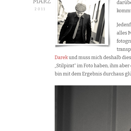
MÄRZ
darübe
2011
kommt 
Jedenf
alles 
fotogr
transp
Darek
und muss mich deshalb diese
„Stilpirat“ im Foto haben, ihm abe
bin mit dem Ergebnis durchaus glü