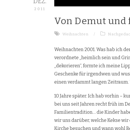
DEZ.
2011
Von Demut und 
Weihnachten
/
Nachgedac
Weihnachten 2001. Was hab ich de
verordnete „heimlich sein und Gri
„dekorieren“, formte ich meine Lip
Geschenke für irgendwen und wusst
einen verdammt langen Zeitraum.
10 Jahre später. Ich hab vorhin – 
bei uns seit Jahren recht früh im
Familientradition… die Kinder ha
wir uns darüber, welche Kekse wi
Kirche besuchen und wann wohl Be