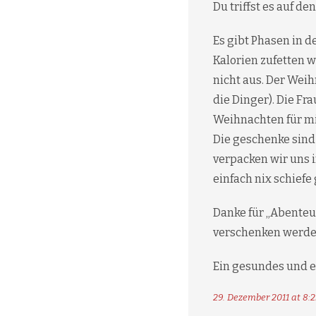
Du triffst es auf de
Es gibt Phasen in 
Kalorien zufetten 
nicht aus. Der Wei
die Dinger). Die Fr
Weihnachten für mi
Die geschenke sind
verpacken wir uns 
einfach nix schief
Danke für „Abenteue
verschenken werde
Ein gesundes und e
29. Dezember 2011 at 8:2