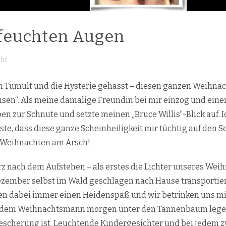
feuchten Augen
ht
n Tumult und die Hysterie gehasst – diesen ganzen Weihna
nsen“. Als meine damalige Freundin bei mir einzog und ein
pen zur Schnute und setzte meinen „Bruce Willis“-Blick auf. 
e, dass diese ganze Scheinheiligkeit mir tüchtig auf den Se
 Weihnachten am Arsch!
kurz nach dem Aufstehen – als erstes die Lichter unseres We
 Dezember selbst im Wald geschlagen nach Hause transportie
ben dabei immer einen Heidenspaß und wir betrinken uns m
r dem Weihnachtsmann morgen unter den Tannenbaum legen,
scherung ist. Leuchtende Kindergesichter und bei jedem zw