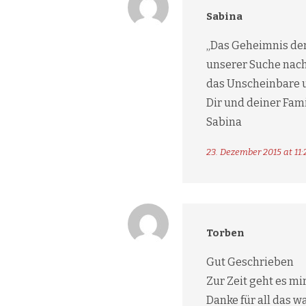
Sabina
„Das Geheimnis der
unserer Suche nac
das Unscheinbare 
Dir und deiner Fami
Sabina
23. Dezember 2015 at 11:
Torben
Gut Geschrieben
Zur Zeit geht es mir
Danke für all das w