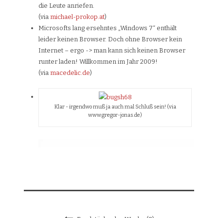
die Leute anriefen.
(via
michael-prokop.at
)
Microsofts lang ersehntes „Windows 7“ enthält
leider keinen Browser. Doch ohne Browser kein
Internet – ergo -> man kann sich keinen Browser
runter laden! Willkommen im Jahr 2009!
(via
macedelic.de
)
Klar - irgendwo muß ja auch mal Schluß sein! (via
www.gregor-jonas.de)