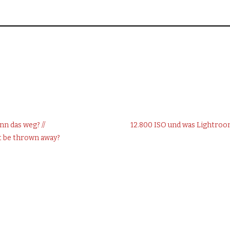
nn das weg? //
12.800 ISO und was Lightro
it be thrown away?