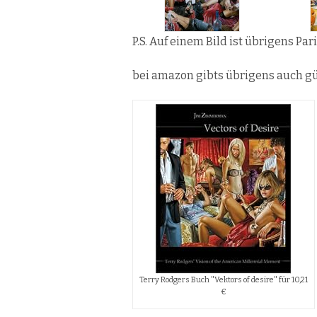
P.S. Auf einem Bild ist übrigens Pa
bei amazon gibts übrigens auch gü
Terry Rodgers Buch "Vektors of desire" für 10,21
€