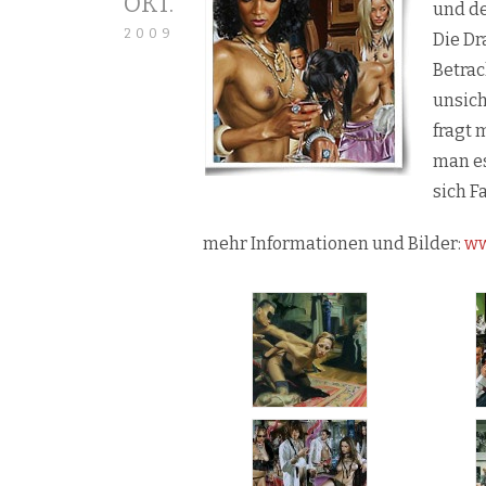
OKT.
und de
2009
Die Dr
Betrac
unsich
fragt 
man es
sich F
mehr Informationen und Bilder:
ww