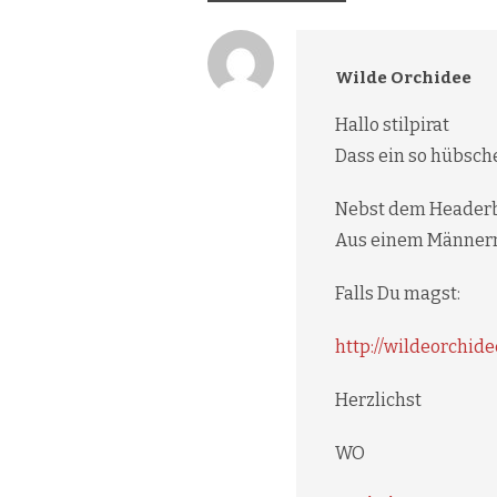
Wilde Orchidee
Hallo stilpirat
Dass ein so hübsche
Nebst dem Headerbil
Aus einem Männerm
Falls Du magst:
http://wildeorchid
Herzlichst
WO