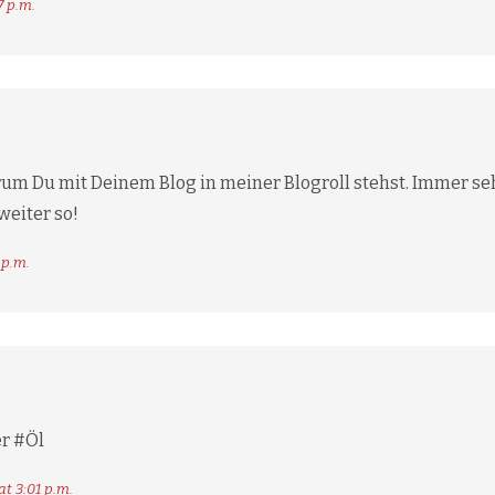
7 p.m.
um Du mit Deinem Blog in meiner Blogroll stehst. Immer seh
weiter so!
 p.m.
r #Öl
at 3:01 p.m.