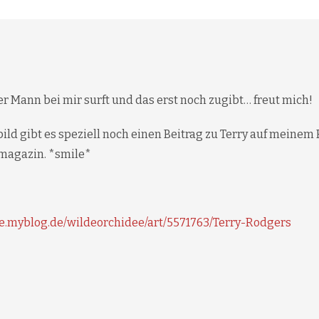
r Mann bei mir surft und das erst noch zugibt… freut mich!
d gibt es speziell noch einen Beitrag zu Terry auf meinem 
agazin. *smile*
ee.myblog.de/wildeorchidee/art/5571763/Terry-Rodgers