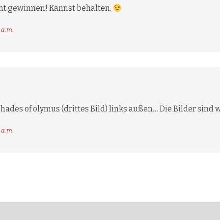
icht gewinnen! Kannst behalten.
 a.m.
hades of olymus (drittes Bild) links außen… Die Bilder sind
 a.m.