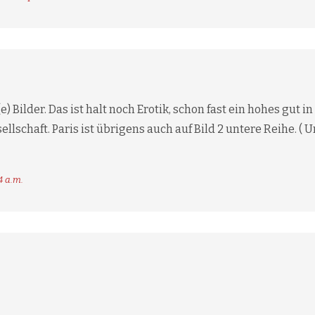
 Bilder. Das ist halt noch Erotik, schon fast ein hohes gut 
lschaft. Paris ist übrigens auch auf Bild 2 untere Reihe. (
4 a.m.