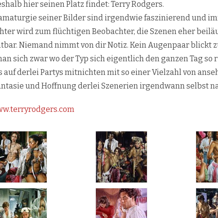
shalb hier seinen Platz findet: Terry Rodgers.
amaturgie seiner Bilder sind irgendwie faszinierend und i
hter wird zum flüchtigen Beobachter, die Szenen eher beiläu
tbar.
Niemand nimmt von dir Notiz. Kein Augenpaar blickt zu
man sich zwar wo der Typ sich eigentlich den ganzen Tag so r
 auf derlei Partys mitnichten mit so einer Vielzahl von ans
antasie und Hoffnung derlei Szenerien irgendwann selbst na
w.terryrodgers.com