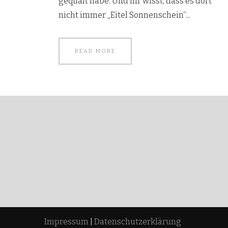
gequält habe. Und ihr wisst, dass es dort
nicht immer „Eitel Sonnenschein“...
READ MORE
Impressum
|
Datenschutzerklärung