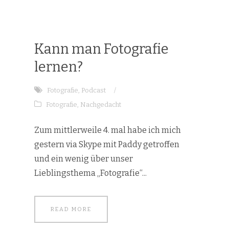
Kann man Fotografie
lernen?
Fotografie
,
Podcast
/
Fotografie
,
Nachgedacht
Zum mittlerweile 4. mal habe ich mich
gestern via Skype mit Paddy getroffen
und ein wenig über unser
Lieblingsthema „Fotografie“...
READ MORE