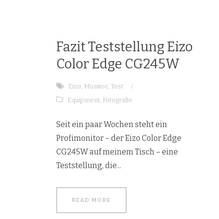
Fazit Teststellung Eizo
Color Edge CG245W
Eizo
,
Monitor
,
Test
/
Equipment
,
Fotografie
Seit ein paar Wochen steht ein
Profimonitor – der Eizo Color Edge
CG245W auf meinem Tisch – eine
Teststellung, die...
READ MORE