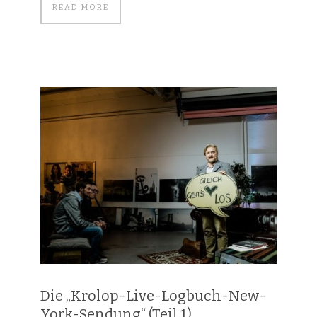
READ MORE
Die „Krolop-Live-Logbuch-New-
York-Sendung“ (Teil 1)