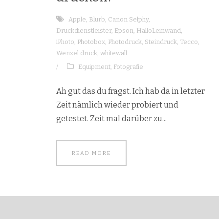
Apple
,
Blurb
,
Canon Selphy
,
Druckdienstleister
,
Epson
,
HalloLeinwand
,
iPhoto
,
Photobox
,
Photodruck
,
Steindruck
,
Tecco
,
Wenzel druck
,
whitewall
/
Equipment
,
Fotografie
Ah gut das du fragst. Ich hab da in letzter
Zeit nämlich wieder probiert und
getestet. Zeit mal darüber zu...
READ MORE