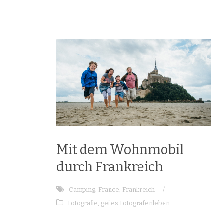
Mit dem Wohnmobil
durch Frankreich
Camping
,
France
,
Frankreich
/
Fotografie
,
geiles Fotografenleben