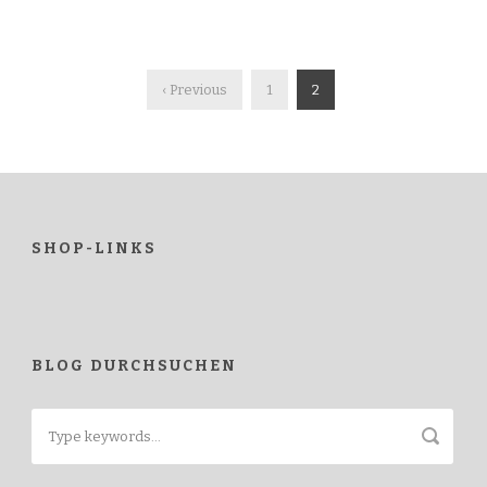
‹ Previous
1
2
SHOP-LINKS
BLOG DURCHSUCHEN