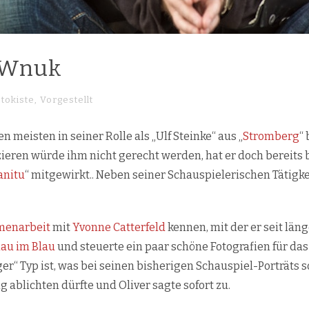
r Wnuk
otokiste
,
Vorgestellt
en meisten in seiner Rolle als „Ulf Steinke“ aus „
Stromberg
“
ieren würde ihm nicht gerecht werden, hat er doch bereits
anitu
“ mitgewirkt.. Neben seiner Schauspielerischen Tätigkei
enarbeit
mit
Yvonne Catterfeld
kennen, mit der er seit läng
lau im Blau
und steuerte ein paar schöne Fotografien für das 
niger“ Typ ist, was bei seinen bisherigen Schauspiel-Porträts
ng ablichten dürfte und Oliver sagte sofort zu.