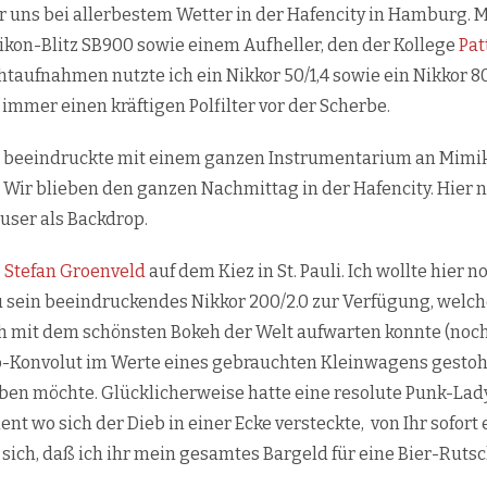
uns bei allerbestem Wetter in der Hafencity in Hamburg. 
ikon-Blitz SB900 sowie einem Aufheller, den der Kollege
Pat
chtaufnahmen nutzte ich ein Nikkor 50/1,4 sowie ein Nikkor 8
mmer einen kräftigen Polfilter vor der Scherbe.
nd beeindruckte mit einem ganzen Instrumentarium an Mimik 
 Wir blieben den ganzen Nachmittag in der Hafencity. Hier n
user als Backdrop.
e
Stefan Groenveld
auf dem Kiez in St. Pauli. Ich wollte hier
zu sein beeindruckendes Nikkor 200/2.0 zur Verfügung, welch
mit dem schönsten Bokeh der Welt aufwarten konnte (nochm
oto-Konvolut im Werte eines gebrauchten Kleinwagens gesto
rleben möchte. Glücklicherweise hatte eine resolute Punk-L
ent wo sich der Dieb in einer Ecke versteckte, von Ihr sofort
 sich, daß ich ihr mein gesamtes Bargeld für eine Bier-Rutsc