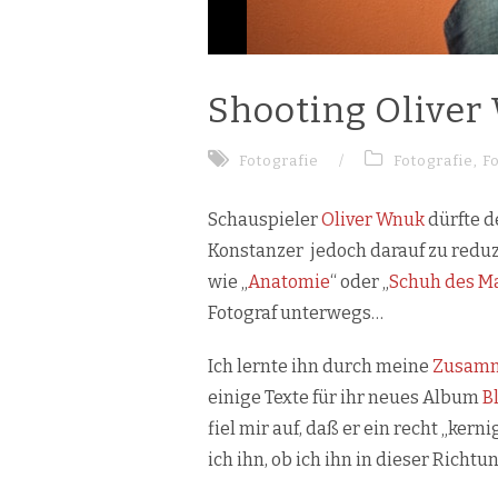
Shooting Olive
Fotografie
/
Fotografie
,
F
Schauspieler
Oliver Wnuk
dürfte d
Konstanzer jedoch darauf zu reduz
wie „
Anatomie
“ oder „
Schuh des M
Fotograf unterwegs…
Ich lernte ihn durch meine
Zusamm
einige Texte für ihr neues Album
B
fiel mir auf, daß er ein recht „ker
ich ihn, ob ich ihn in dieser Richtu