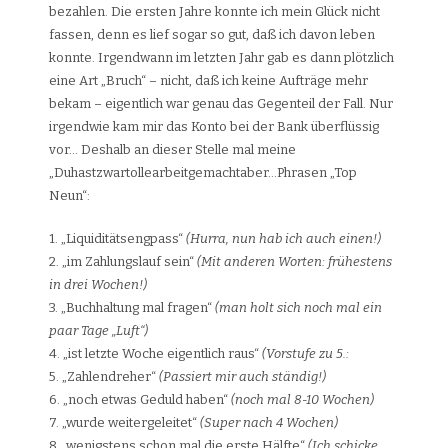
bezahlen. Die ersten Jahre konnte ich mein Glück nicht
fassen, denn es lief sogar so gut, daß ich davon leben
konnte. Irgendwann im letzten Jahr gab es dann plötzlich
eine Art „Bruch“ – nicht, daß ich keine Aufträge mehr
bekam – eigentlich war genau das Gegenteil der Fall. Nur
irgendwie kam mir das Konto bei der Bank überflüssig
vor… Deshalb an dieser Stelle mal meine
„Duhastzwartollearbeitgemachtaber…Phrasen „Top
Neun“:
1. „Liquiditätsengpass“
(Hurra, nun hab ich auch einen!)
2. „im Zahlungslauf sein“
(Mit anderen Worten: frühestens
in drei Wochen!)
3. „Buchhaltung mal fragen“
(man holt sich noch mal ein
paar Tage „Luft“)
4. „ist letzte Woche eigentlich raus“
(Vorstufe zu 5.:
5. „Zahlendreher“
(Passiert mir auch ständig!)
6. „noch etwas Geduld haben“
(noch mal 8-10 Wochen)
7. „wurde weitergeleitet“
(Super nach 4 Wochen)
8. „wenigstens schon mal die erste Hälfte“
(Ich schicke