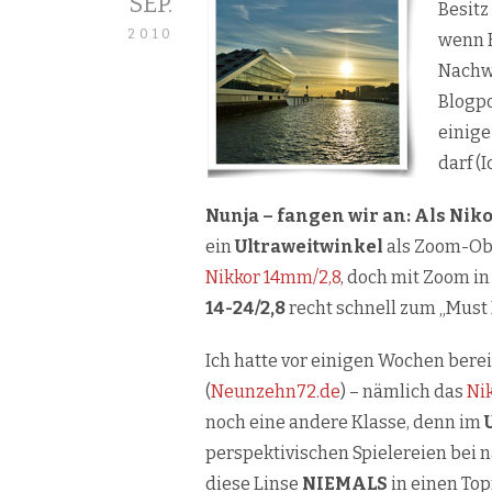
SEP.
Besitz
2010
wenn K
Nachwu
Blogp
einige
darf (
Nunja – fangen wir an: Als Nik
ein
Ultraweitwinkel
als Zoom-Obj
Nikkor 14mm/2,8
, doch mit Zoom i
14-24/2,8
recht schnell zum „Must
Ich hatte vor einigen Wochen bere
(
Neunzehn72.de
) – nämlich das
Nik
noch eine andere Klasse, denn im
perspektivischen Spielereien bei n
diese Linse
NIEMALS
in einen To