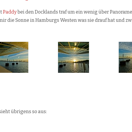
it
Paddy
bei den Docklands traf um ein wenig über Panorame
 mir die Sonne in Hamburgs Westen was sie drauf hat und z
sieht übrigens so aus: