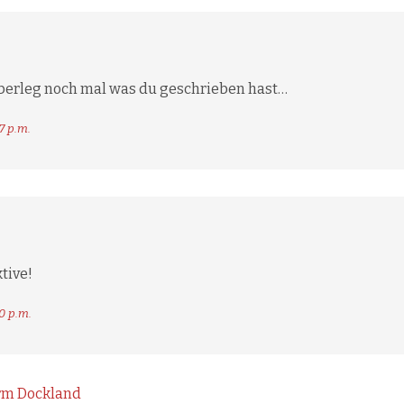
erleg noch mal was du geschrieben hast…
47 p.m.
tive!
0 p.m.
rm Dockland