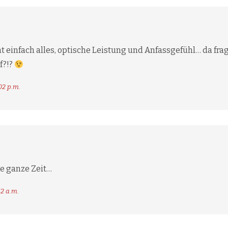
t einfach alles, optische Leistung und Anfassgefühl… da fra
f?!?
02 p.m.
ie ganze Zeit…
52 a.m.