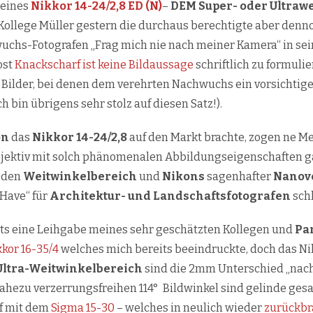
 eines
Nikkor 14-24/2,8
ED (N)
–
DEM Super- oder Ultrawe
ollege Müller gestern die durchaus berechtigte aber denno
chs-Fotografen „Frag mich nie nach meiner Kamera“ in sein
ost
Knackscharf ist keine Bildaussage
schriftlich zu formuli
 Bilder, bei denen dem verehrten Nachwuchs ein vorsichtige
Ich bin übrigens sehr stolz auf diesen Satz!).
on
das
Nikkor 14-24/2,8
auf den Markt brachte, zogen ne 
ektiv mit solch phänomenalen Abbildungseigenschaften gab 
n den
Weitwinkelbereich
und
Nikons
sagenhafter
Nanov
 Have“ für
Architektur- und Landschaftsfotografen
sch
its eine Leihgabe meines sehr geschätzten Kollegen und
Pa
kor 16-35/4
welches mich bereits beeindruckte, doch das Nikk
Ultra-Weitwinkelbereich
sind die 2mm Unterschied „nach 
ahezu verzerrungsfreihen 114° Bildwinkel sind gelinde gesa
pf mit dem
Sigma 15-30
– welches in neulich wieder
zurückbr