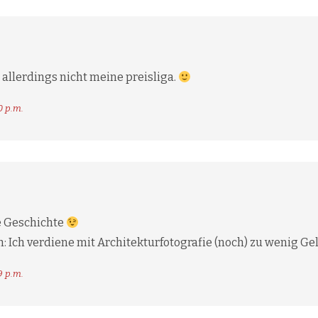
allerdings nicht meine preisliga.
0 p.m.
e Geschichte
h: Ich verdiene mit Architekturfotografie (noch) zu wenig Gel
9 p.m.