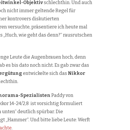
itwinkel-Objektiv
schlechthin. Und auch
ch nicht immer geltende Regel für
er kontrovers diskutierten
eren versuchte, präsentiere ich heute mal
s „Huch, wie geht das denn?“ rausrutschen
Menge Leute die Augenbrauen hoch, denn
es bis dato noch nicht. Es gab zwar das
ergütung
entwickelte sich das
Nikkor
lechthin.
norama-Spezialisten
Paddy von
or 14-24/2,8 ist vorsichtig formuliert
unten“ deutlich spürbar. Die
gt „Hammer“. Und bitte liebe Leute: Werft
achte
.