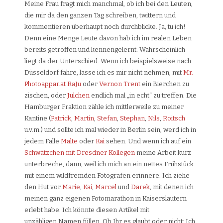
Meine Frau fragt mich manchmal, ob ich bei den Leuten,
die mir da den ganzen Tag schreiben, twittern und
kommentieren überhaupt noch durchblicke. Ja, tu ich!
Denn eine Menge Leute davon hab ich im realen Leben
bereits getroffen und kennengelernt. Wahrscheinlich
liegt da der Unterschied. Wenn ich beispielsweise nach
Düsseldorf fahre, lasse ich es mir nicht nehmen, mit
Mr.
Photoappar.at RaJu
oder
Vernon Trent
ein Bierchen zu
zischen, oder
Julchen
endlich mal „in echt“ zu treffen. Die
Hamburger Fraktion zähle ich mittlerweile zu meiner
Kantine (
Patrick
,
Martin
,
Stefan
,
Stephan
,
Nils
,
Roitsch
u.v.m.) und sollte ich mal wieder in Berlin sein, werd ich in
jedem Falle
Malte
oder
Kai
sehen. Und wenn ich auf ein
Schwätzchen mit Dresdner Kollegen
meine Arbeit kurz
unterbreche, dann, weil ich mich an ein nettes Frühstück
mit einem wildfremden Fotografen erinnere. Ich ziehe
den Hut vor
Marie
,
Kai
,
Marcel
und
Darek
, mit denen ich
meinen ganz eigenen Fotomarathon in Kaiserslautern
erlebt habe. Ich könnte diesen Artikel mit
unzähligen Namen füllen. Ob Ihr es glaubt oder nicht: Ich