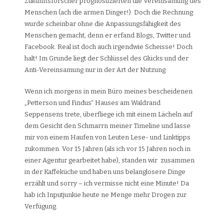
Zukunftsforscher prognostizierten die Vereinsamung des
Menschen (ach die armen Dinger!). Doch die Rechnung
wurde scheinbar ohne die Anpassungsfähigkeit des
Menschen gemacht, denn er erfand Blogs, Twitter und
Facebook. Real ist doch auch irgendwie Scheisse! Doch
halt! Im Grunde liegt der Schlüssel des Glücks und der
Anti-Vereinsamung nur in der Art der Nutzung.
Wenn ich morgens in mein Büro meines bescheidenen
„Petterson und Findus“ Hauses am Waldrand
Seppensens trete, überfliege ich mit einem Lächeln auf
dem Gesicht den Schmarrn meiner Timeline und lasse
mir von einem Haufen von Leuten Lese- und Linktipps
zukommen. Vor 15 Jahren (als ich vor 15 Jahren noch in
einer Agentur gearbeitet habe), standen wir zusammen
in der Kaffeküche und haben uns belanglosere Dinge
erzählt und sorry – ich vermisse nicht eine Minute! Da
hab ich Inputjunkie heute ne Menge mehr Drogen zur
Verfügung.