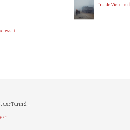
Inside Vietnam 
udowski
t der Turm ;)…
 p.m.