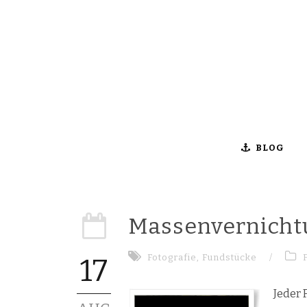
BLOG
Massenvernicht
Fotografie
,
Fundstücke
/
17
Jeder 