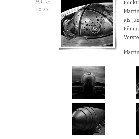
AUG.
Punkt 
2009
Martin
als „u
Für un
Vorste
Martin