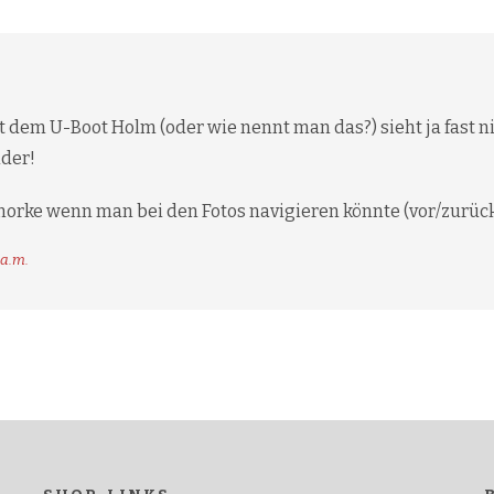
it dem U-Boot Holm (oder wie nennt man das?) sieht ja fast n
der!
norke wenn man bei den Fotos navigieren könnte (vor/zurück)
 a.m.