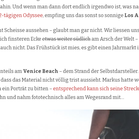
in. Und wenn man dann dort endlich irgendwo ist, was nach 
2-tägigen Odyssee
, empfing uns das sonst so sonnige
Los A
t Scheisse aussehen – glaubt man gar nicht. Wir liessen u
lich finsteren Ecke
etwas weiter südlich
am Arsch der Welt –
 auch nicht. Das Frühstück ist mies, es gibt einen Jahrmarkt
enteils am
Venice Beach
– dem Strand der Selbstdarsteller
ss das Material nicht völlig trist aussieht. Markus hatte w
ein Porträt zu bitten –
entsprechend kann sich seine Strec
 ihn und nahm fototechnisch alles am Wegesrand mit…