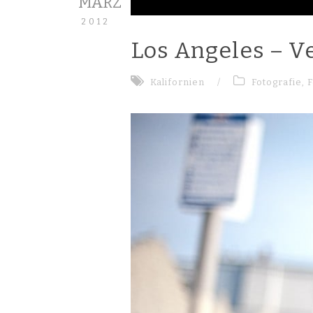
MÄRZ
2012
Los Angeles – V
Kalifornien
/
Fotografie
,
F