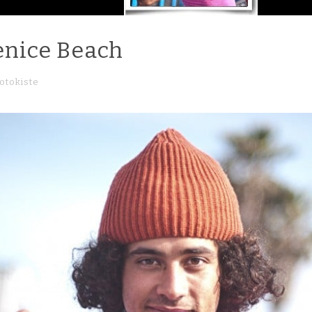
enice Beach
otokiste