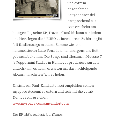
und extrem
angenehmen
Zeitgenossen fiel
entsprechend aus.
Nun erscheint am
heutigen Tag seine EP „Traveler“ und ich kann nur jedem
ans Herz legen die 4 EURO zu investieren! Zu hören gibt
´s 5 Knallersongs mit einer Stimme wie ein
karamelisierter Latte Venti den man morgens ans Bett
gebracht bekommt. Die Songs sind allesamt in Mousse T
´s Peppermint Studios in Hannover produziert wurden
und ich kann es kaum erwarten mir das nachfolgende
Album im nächsten Jahr zu holen.
Unsicheren Kauf-Kandidaten sei empfohlen seinen
myspace Account zu entern und sich mal die vorab
Demos rein zu ziehen:
www.myspace.com/janvandertoorn
Die EP gibt´s exklusiv bei iTunes: