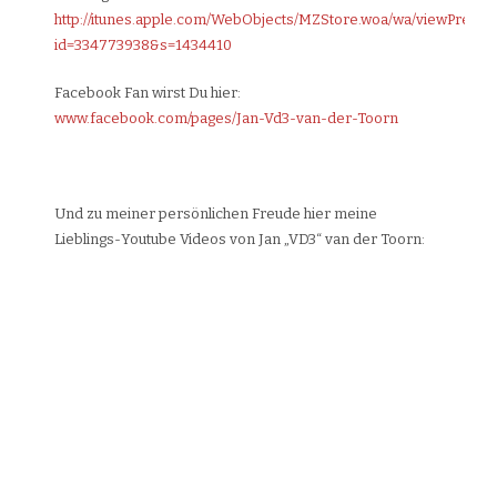
http://itunes.apple.com/WebObjects/MZStore.woa/wa/viewPreord
id=334773938&s=1434410
Facebook Fan wirst Du hier:
www.facebook.com/pages/Jan-Vd3-van-der-Toorn
.
Und zu meiner persönlichen Freude hier meine
Lieblings-Youtube Videos von Jan „VD3“ van der Toorn: