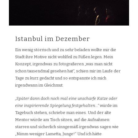
Istanbul im Dezember
Ein wenig störrisch und zu sehr beladen wollte mir die
Stadt ihre Motive nicht wohlfeil zu Füßen legen. Mein
Konzept, irgendwas zu fotografieren „was man nicht
schon tausendmal gesehen hat“, schien mir im Laufe der
Tage zu kurz gedacht und so entspannte ich mich
irgendwann im Gleichmut.
„Später dann doch noch mal eine unscharfe Katze oder
eine inspirierende Spiegelung festgehalten…“
würde im
Tagebuch stehen, schriebe man eines. Und der alte
Mentor würde am Tisch sitzen, auf die Aufnahmen
starren und sicherlich sinngemäß irgendwas sagen wie
„Nimm weniger Lametta, Junge!“ Und ich hätte