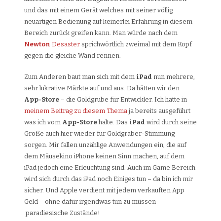
und das mit einem Gerät welches mit seiner völlig
neuartigen Bedienung auf keinerlei Erfahrung in diesem
Bereich zurück greifen kann. Man würde nach dem
Newton
Desaster
sprichwörtlich zweimal mit dem Kopf
gegen die gleiche Wand rennen.
Zum Anderen baut man sich mit dem
iPad
nun mehrere,
sehr lukrative Märkte auf und aus. Da hätten wir den
App-Store
– die Goldgrube für Entwickler. Ich hatte in
meinem Beitrag zu diesem Thema
ja bereits ausgeführt
was ich vom
App-Store
halte. Das
iPad
wird durch seine
Größe auch hier wieder für Goldgräber-Stimmung
sorgen. Mir fallen unzählige Anwendungen ein, die auf
dem Mäusekino iPhone keinen Sinn machen, auf dem
iPad jedoch eine Erleuchtung sind. Auch im Game Bereich
wird sich durch das iPad noch Einiges tun – da bin ich mir
sicher. Und Apple verdient mit jedem verkauften App
Geld – ohne dafür irgendwas tun zu müssen –
paradiesische Zustände!