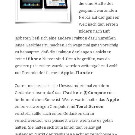
die eine Hälfte der
gespannt wartenden
Nerds auf der ganzen
Welt nach den ersten
Bildern nach Luft
jabbsten, ließ sich eine andere Fraktion dazu hinreißen,
lange Gesichter zu machen. Ich wage mal ganz vorsichtig
zu behaupten, daß die Fraktion der langen Gesichter
keine
iPhone
Nutzer sind. Denn begreifen, was da
gestern präsentiert wurde, werden weitestgehend wohl
nur Freunde der flachen
Apple-Flunder
.
Zuerst müssen sich alle Unwissenden mal von dem
Gedanken lösen, daß das
iPad
kein (!) Computer
im
herkömmlichen Sinne ist. Wer erwartet hatte, das
Apple
einen vollwertigen Computer mit
TouchScreen
vorstellt, sollte auch einen Gedanken daran
verschwenden, was passiert wäre, wenn sie es getan
hätten. Sie hätten sich zum Einen den relativ gut
laufenden Markt der tragbaren Rechner zerschossen –