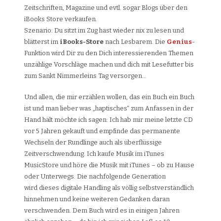
Zeitschriften, Magazine und evtl. sogar Blogs über den
iBooks Store verkaufen.
Szenario: Du sitzt im Zug hast wieder nix zu lesen und
blätterst im
iBooks-Store
nach Lesbarem. Die
Genius
-
Funktion wird Dir zu den Dich interessierenden Themen
unzählige Vorschläge machen und dich mit Lesefutter bis
zum Sankt Nimmerleins Tag versorgen…
Und allen, die mir erzählen wollen, das ein Buch ein Buch
ist und man lieber was „haptisches“ zum Anfassen in der
Hand hält möchte ich sagen: Ich hab mir meine letzte CD
vor 5 Jahren gekauft und empfinde das permanente
Wechseln der Rundlinge auch als überflüssige
Zeitverschwendung. Ich kaufe Musik im iTunes
MusicStore und höre die Musik mit iTunes – ob zu Hause
oder Unterwegs. Die nachfolgende Generation
wird dieses digitale Handling als völlig selbstverständlich
hinnehmen und keine weiteren Gedanken daran
verschwenden. Dem Buch wird es in einigen Jahren