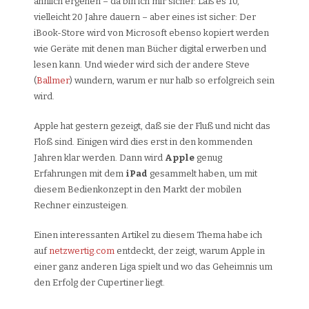
ähnlich ergehen – da bin ich mir sicher. Laß es 10,
vielleicht 20 Jahre dauern – aber eines ist sicher: Der
iBook-Store wird von Microsoft ebenso kopiert werden
wie Geräte mit denen man Bücher digital erwerben und
lesen kann. Und wieder wird sich der andere Steve
(
Ballmer
) wundern, warum er nur halb so erfolgreich sein
wird.
Apple hat gestern gezeigt, daß sie der Fluß und nicht das
Floß sind. Einigen wird dies erst in den kommenden
Jahren klar werden. Dann wird
Apple
genug
Erfahrungen mit dem
iPad
gesammelt haben, um mit
diesem Bedienkonzept in den Markt der mobilen
Rechner einzusteigen.
Einen interessanten Artikel zu diesem Thema habe ich
auf
netzwertig.com
entdeckt, der zeigt, warum Apple in
einer ganz anderen Liga spielt und wo das Geheimnis um
den Erfolg der Cupertiner liegt.