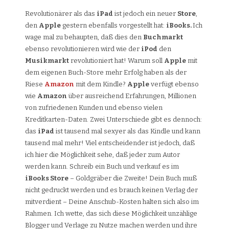
Revolutionärer als das
iPad
ist jedoch ein neuer
Store
,
den
Apple
gestern ebenfalls vorgestellt hat:
iBooks.
Ich
wage mal zu behaupten, daß dies den
Buchmarkt
ebenso revolutionieren wird wie der
iPod
den
Musikmarkt
revolutioniert hat! Warum soll
Apple
mit
dem eigenen Buch-Store mehr Erfolg haben als der
Riese
Amazon
mit dem Kindle?
Apple
verfügt ebenso
wie
Amazon
über ausreichend Erfahrungen, Millionen
von zufriedenen Kunden und ebenso vielen
Kreditkarten-Daten. Zwei Unterschiede gibt es dennoch:
das
iPad
ist tausend mal sexyer als das Kindle und kann
tausend mal mehr! Viel entscheidender ist jedoch, daß
ich hier die Möglichkeit sehe, daß jeder zum Autor
werden kann. Schreib ein Buch und verkauf es im
iBooks Store
– Goldgräber die Zweite! Dein Buch muß
nicht gedruckt werden und es brauch keinen Verlag der
mitverdient – Deine Anschub-Kosten halten sich also im
Rahmen. Ich wette, das sich diese Möglichkeit unzählige
Blogger und Verlage zu Nutze machen werden und ihre