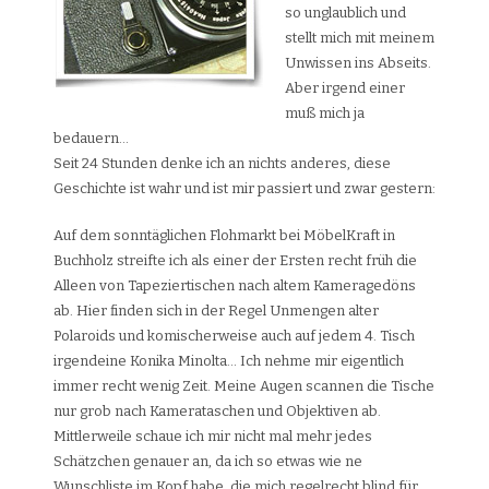
so unglaublich und
stellt mich mit meinem
Unwissen ins Abseits.
Aber irgend einer
muß mich ja
bedauern…
Seit 24 Stunden denke ich an nichts anderes, diese
Geschichte ist wahr und ist mir passiert und zwar gestern:
Auf dem sonntäglichen Flohmarkt bei MöbelKraft in
Buchholz streifte ich als einer der Ersten recht früh die
Alleen von Tapeziertischen nach altem Kameragedöns
ab. Hier finden sich in der Regel Unmengen alter
Polaroids und komischerweise auch auf jedem 4. Tisch
irgendeine Konika Minolta… Ich nehme mir eigentlich
immer recht wenig Zeit. Meine Augen scannen die Tische
nur grob nach Kamerataschen und Objektiven ab.
Mittlerweile schaue ich mir nicht mal mehr jedes
Schätzchen genauer an, da ich so etwas wie ne
Wunschliste im Kopf habe, die mich regelrecht blind für