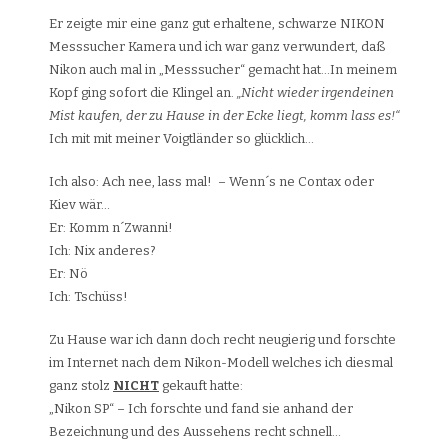
Er zeigte mir eine ganz gut erhaltene, schwarze NIKON
Messsucher Kamera und ich war ganz verwundert, daß
Nikon auch mal in „Messsucher“ gemacht hat…In meinem
Kopf ging sofort die Klingel an.
„Nicht wieder irgendeinen
Mist kaufen, der zu Hause in der Ecke liegt, komm lass es!“
Ich mit mit meiner Voigtländer so glücklich…
Ich also: Ach nee, lass mal! – Wenn´s ne Contax oder
Kiev wär…
Er: Komm n´Zwanni!
Ich: Nix anderes?
Er: Nö
Ich: Tschüss!
Zu Hause war ich dann doch recht neugierig und forschte
im Internet nach dem Nikon-Modell welches ich diesmal
ganz stolz
NICHT
gekauft hatte:
„Nikon SP“ – Ich forschte und fand sie anhand der
Bezeichnung und des Aussehens recht schnell…