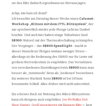
sie den Blitz dadurch irgendwann ins Nirvana jagen.
Achja, wie kam ich drauf?
Ich besuchte am Dienstag dieser Woche einen
Calumet-
Workshop „Blitzen mit dem iTTL-Blitzsystem“
, der
mir sprichwörtlich wieder jede Menge Licht ins Dunkel
brachte. Und auch hier hatten einige Teilnehmer (und
SB900
-Nutzer) mit der Thermoabschaltung zu kämpfen.
Der Vorgänger – das
SB800 Speedlight
– macht in
dieser Hinsicht im Übrigen weitaus weniger Stress –
allerdings ist die Bedienung des SB800 nur für Leute mit
großem Nervenkostüm zu empfehlen. Das Vornehmen
von verschiedenen Einstellungen beim
SB800
kann man
besser als „rumwuseln“ denn als „bedienen“ bezeichnen.
Ein weiterer Nachteil: Beim
SB800
ist bei 105mm
Brennweite Schluß. Alles drüber wird nicht unterstützt…
Ein schönes Buch zur Nutzung des Nikon Blitzsystems
kann ich übrigens auch empfehlen:
Joe McNallys Hot
Shoe Diaries: Groß inszenieren mit kleinem Blitz
<- liest