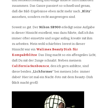
und Reflektorstellung und einige andere Informationen
zusammen. Das Ganze passiert so schnell und genau,
daß die Bild-Ergebnisse eben nicht mehr nach „
Blitz
“
aussehen, sondern recht ausgewogen sind.
Soweit so gut. Der
Nikon
SB900
erledigt seine Aufgabe
in dieser Hinsicht exzellent, was dazu führte, daß ich ihn
immer öfter einsetzte und sogar anfing, kreativ mit ihm
zu arbeiten. Mein wohl schärfstes Invest in dieser
Hinsicht war ein
Walimex Beauty Dish für
Kompaktblitze
. Das Ding macht so ein affengeiles Licht,
daß Du mit der Zunge schnalzt. Neben meinem
California Sunbounce
, den ich gern anblitze, sind
diese beiden „
Lichformer
“ bei meinen Jobs immer
dabei! Hier ist mal ein Nacht-Foto mit dem Beauty-Dish
(klick macht groß):