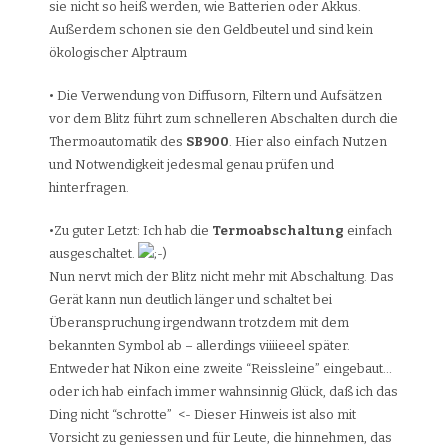
sie nicht so heiß werden, wie Batterien oder Akkus.
Außerdem schonen sie den Geldbeutel und sind kein
ökologischer Alptraum
• Die Verwendung von Diffusorn, Filtern und Aufsätzen
vor dem Blitz führt zum schnelleren Abschalten durch die
Thermoautomatik des
SB900
. Hier also einfach Nutzen
und Notwendigkeit jedesmal genau prüfen und
hinterfragen.
•Zu guter Letzt: Ich hab die
Termoabschaltung
einfach
ausgeschaltet.
Nun nervt mich der Blitz nicht mehr mit Abschaltung. Das
Gerät kann nun deutlich länger und schaltet bei
Überanspruchung irgendwann trotzdem mit dem
bekannten Symbol ab – allerdings viiiieeel später.
Entweder hat Nikon eine zweite “Reissleine” eingebaut…
oder ich hab einfach immer wahnsinnig Glück, daß ich das
Ding nicht “schrotte” <- Dieser Hinweis ist also mit
Vorsicht zu geniessen und für Leute, die hinnehmen, das