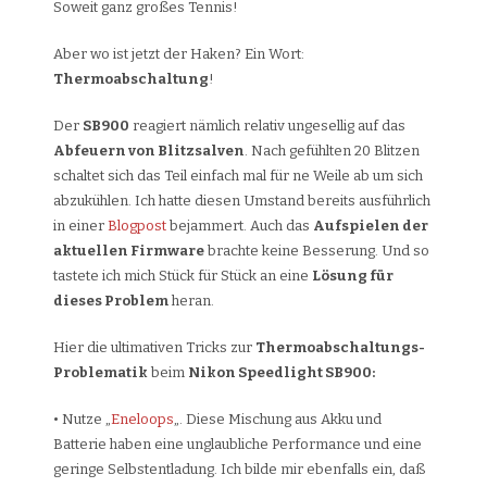
Soweit ganz großes Tennis!
Aber wo ist jetzt der Haken? Ein Wort:
Thermoabschaltung
!
Der
SB900
reagiert nämlich relativ ungesellig auf das
Abfeuern von Blitzsalven
. Nach gefühlten 20 Blitzen
schaltet sich das Teil einfach mal für ne Weile ab um sich
abzukühlen. Ich hatte diesen Umstand bereits ausführlich
in einer
Blogpost
bejammert. Auch das
Aufspielen der
aktuellen Firmware
brachte keine Besserung. Und so
tastete ich mich Stück für Stück an eine
Lösung für
dieses Problem
heran.
Hier die ultimativen Tricks zur
Thermoabschaltungs-
Problematik
beim
Nikon Speedlight SB900:
• Nutze „
Eneloops
„. Diese Mischung aus Akku und
Batterie haben eine unglaubliche Performance und eine
geringe Selbstentladung. Ich bilde mir ebenfalls ein, daß