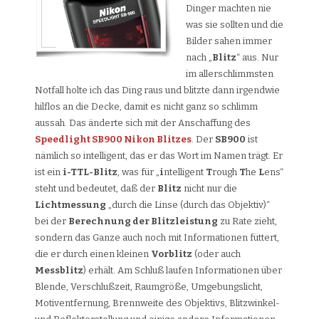
Dinger machten nie
was sie sollten und die
Bilder sahen immer
nach „
Blitz
“ aus. Nur
im allerschlimmsten
Notfall holte ich das Ding raus und blitzte dann irgendwie
hilflos an die Decke, damit es nicht ganz so schlimm
aussah. Das änderte sich mit der Anschaffung des
Speedlight SB900 Nikon Blitzes
. Der
SB900
ist
nämlich so intelligent, das er das Wort im Namen trägt. Er
ist ein
i-TTL-Blitz
, was für „
i
ntelligent
T
rough
T
he
L
ens“
steht und bedeutet, daß der
Blitz
nicht nur die
Lichtmessung
„durch die Linse (durch das Objektiv)“
bei der
Berechnung der Blitzleistung
zu Rate zieht,
sondern das Ganze auch noch mit Informationen füttert,
die er durch einen kleinen
Vorblitz
(oder auch
Messblitz
) erhält. Am Schluß laufen Informationen über
Blende, Verschlußzeit, Raumgröße, Umgebungslicht,
Motiventfernung, Brennweite des Objektivs, Blitzwinkel-