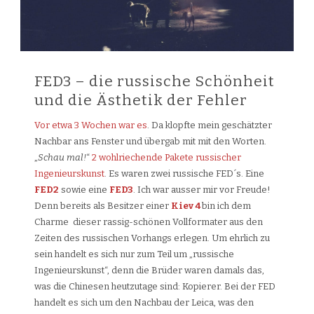
FED3 – die russische Schönheit
und die Ästhetik der Fehler
Vor etwa 3 Wochen war es
. Da klopfte mein geschätzter
Nachbar ans Fenster und übergab mit mit den Worten.
„
Schau mal!
“
2 wohlriechende Pakete russischer
Ingenieurskunst
. Es waren zwei russische FED´s. Eine
FED2
sowie eine
FED3
. Ich war ausser mir vor Freude!
Denn bereits als Besitzer einer
Kiev 4
bin ich dem
Charme dieser rassig-schönen Vollformater aus den
Zeiten des russischen Vorhangs erlegen. Um ehrlich zu
sein handelt es sich nur zum Teil um „russische
Ingenieurskunst“, denn die Brüder waren damals das,
was die Chinesen heutzutage sind: Kopierer. Bei der FED
handelt es sich um den Nachbau der Leica, was den