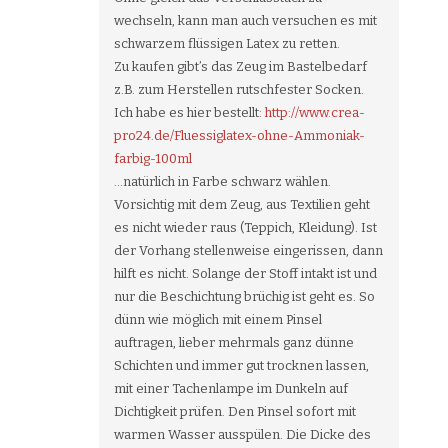
wechseln, kann man auch versuchen es mit
schwarzem flüssigen Latex zu retten.
Zu kaufen gibt’s das Zeug im Bastelbedarf
z.B. zum Herstellen rutschfester Socken.
Ich habe es hier bestellt:
http://www.crea-
pro24.de/Fluessiglatex-ohne-Ammoniak-
farbig-100ml
…natürlich in Farbe schwarz wählen.
Vorsichtig mit dem Zeug, aus Textilien geht
es nicht wieder raus (Teppich, Kleidung). Ist
der Vorhang stellenweise eingerissen, dann
hilft es nicht. Solange der Stoff intakt ist und
nur die Beschichtung brüchig ist geht es. So
dünn wie möglich mit einem Pinsel
auftragen, lieber mehrmals ganz dünne
Schichten und immer gut trocknen lassen,
mit einer Tachenlampe im Dunkeln auf
Dichtigkeit prüfen. Den Pinsel sofort mit
warmen Wasser ausspülen. Die Dicke des