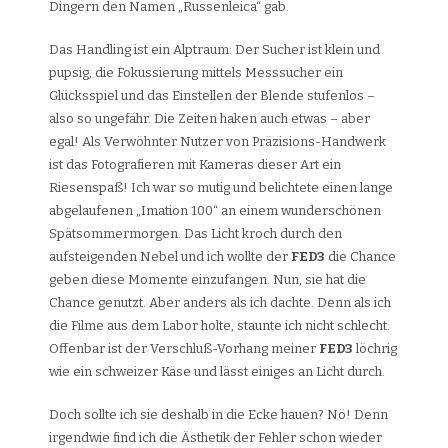
Dingern den Namen „Russenleica“ gab.
Das Handling ist ein Alptraum: Der Sucher ist klein und
pupsig, die Fokussierung mittels Messsucher ein
Glücksspiel und das Einstellen der Blende stufenlos –
also so ungefähr. Die Zeiten haken auch etwas – aber
egal! Als Verwöhnter Nutzer von Präzisions-Handwerk
ist das Fotografieren mit Kameras dieser Art ein
Riesenspaß! Ich war so mutig und belichtete einen lange
abgelaufenen „Imation 100“ an einem wunderschönen
Spätsommermorgen. Das Licht kroch durch den
aufsteigenden Nebel und ich wollte der
FED3
die Chance
geben diese Momente einzufangen. Nun, sie hat die
Chance genutzt. Aber anders als ich dachte. Denn als ich
die Filme aus dem Labor holte, staunte ich nicht schlecht.
Offenbar ist der Verschluß-Vorhang meiner
FED3
löchrig
wie ein schweizer Käse und lässt einiges an Licht durch.
Doch sollte ich sie deshalb in die Ecke hauen? Nö! Denn
irgendwie find ich die Ästhetik der Fehler schon wieder