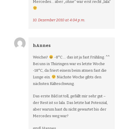
Mercedes… aber „ohne“ war erst recht „lala“
10. Dezember 2010 at 4:04 p.m.
hAnnes
Weichei!
-8°C…. das ist ja fast Frühling. ^^
Bei uns in Thüringen war es letzte Woche
-18°C, da friert einem beim atmen fast die
Lunge ein.
Nächste Woche gibts den
nächsten Kälteschwung.
Das erste Bild ist toll, gefällt mir sehr gut –
der Rest ist so lala. Das letzte hat Potenzial,
aber warum hast du nicht gewartet bis der
Mercedes weg war?
gruß Hannes