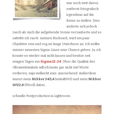
war noch weit davon
entfernt fotografisch
irgendwas auf die
Beine zu stellen. Dies
änderte sich jedoch
rasch als mich die aufgehende Sonne verzauberte und so
sattelte ich rasch meinen Rucksack, warf ein paar
Objektive rein und zog ne lange Unterhose an. Ich wollte
meiner neuesten Sigma-Linse eine Chance geben. Ja, ich
konnte es wieder mal nicht lassen und besitze seit
einigen Tagen ein
Sigma 12-24
. Über die Qualität des
Ultraweitwinkels will ich heute gar nicht viel Worte
verlieren, naja vielleicht eins: ausreichend. Außerdem
waren mein
Nikkor 24/1,4
(eiskalt001) und mein
Nikkor
105/2,8
(Pferd) dabei…
schnelle Postproduction in Lightroom…