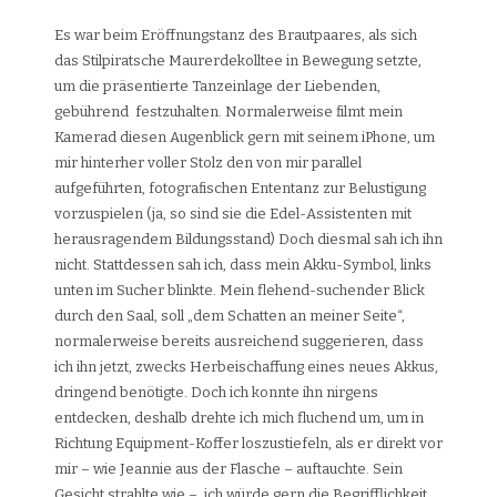
Es war beim Eröffnungstanz des Brautpaares, als sich
das Stilpiratsche Maurerdekolltee in Bewegung setzte,
um die präsentierte Tanzeinlage der Liebenden,
gebührend festzuhalten. Normalerweise filmt mein
Kamerad diesen Augenblick gern mit seinem iPhone, um
mir hinterher voller Stolz den von mir parallel
aufgeführten, fotografischen Ententanz zur Belustigung
vorzuspielen (ja, so sind sie die Edel-Assistenten mit
herausragendem Bildungsstand) Doch diesmal sah ich ihn
nicht. Stattdessen sah ich, dass mein Akku-Symbol, links
unten im Sucher blinkte. Mein flehend-suchender Blick
durch den Saal, soll „dem Schatten an meiner Seite“,
normalerweise bereits ausreichend suggerieren, dass
ich ihn jetzt, zwecks Herbeischaffung eines neues Akkus,
dringend benötigte. Doch ich konnte ihn nirgens
entdecken, deshalb drehte ich mich fluchend um, um in
Richtung Equipment-Koffer loszustiefeln, als er direkt vor
mir – wie Jeannie aus der Flasche – auftauchte. Sein
Gesicht strahlte wie – ich würde gern die Begrifflichkeit