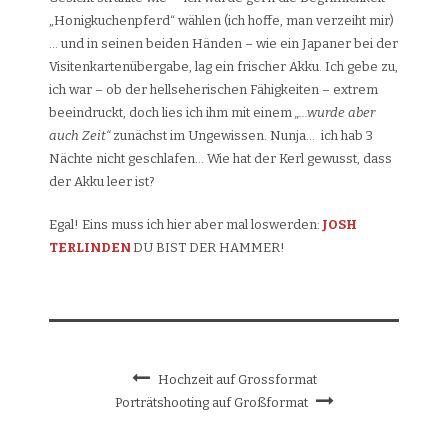
„Honigkuchenpferd“ wählen (ich hoffe, man verzeiht mir)
… und in seinen beiden Händen – wie ein Japaner bei der
Visitenkartenübergabe, lag ein frischer Akku.
Ich gebe zu,
ich war – ob der hellseherischen Fähigkeiten – extrem
beeindruckt, doch lies ich ihm mit einem
„…wurde aber
auch Zeit“
zunächst im Ungewissen. Nunja… ich hab 3
Nächte nicht geschlafen… Wie hat der Kerl gewusst, dass
der Akku leer ist?
Egal! Eins muss ich hier aber mal loswerden:
JOSH
TERLINDEN
DU BIST DER HAMMER!
Hochzeit auf Grossformat
Porträtshooting auf Großformat