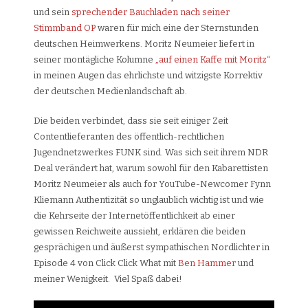
und sein
sprechender Bauchladen nach seiner
Stimmband OP
waren für mich eine der Sternstunden
deutschen Heimwerkens. Moritz Neumeier liefert in
seiner montägliche Kolumne
„auf einen Kaffe mit Moritz“
in meinen Augen das ehrlichste und witzigste Korrektiv
der deutschen Medienlandschaft ab.
Die beiden verbindet, dass sie seit einiger Zeit
Contentlieferanten des öffentlich-rechtlichen
Jugendnetzwerkes FUNK sind. Was sich seit ihrem NDR
Deal verändert hat, warum sowohl für den Kabarettisten
Moritz Neumeier als auch for YouTube-Newcomer Fynn
Kliemann Authentizität so unglaublich wichtig ist und wie
die Kehrseite der Internetöffentlichkeit ab einer
gewissen Reichweite aussieht, erklären die beiden
gesprächigen und äußerst sympathischen Nordlichter in
Episode 4 von Click Click What mit
Ben Hammer
und
meiner Wenigkeit. Viel Spaß dabei!