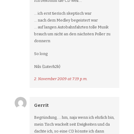
Ich bekomm die CD weil….
… ich erst tierisch skeptisch war
… nach dem Medley begeistert war
… auf langen Autobahnfahrten tolle Musik
brauch um nicht an den nächsten Poller zu
donnern
So long
Nils (Luterh2k)
2. November 2009 at 7:19 p.m.
Gerrit
Begründung, … hm, naja wenn ich ehrlich bin,
mein Tisch wackelt seit Ewigkeiten und da
dachte ich, so eine CD könnte ich dann