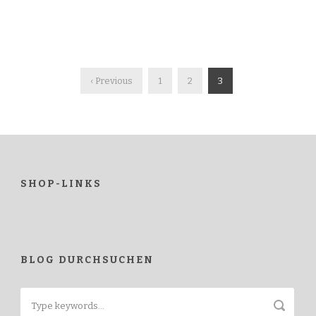
‹ Previous
1
2
3
SHOP-LINKS
BLOG DURCHSUCHEN