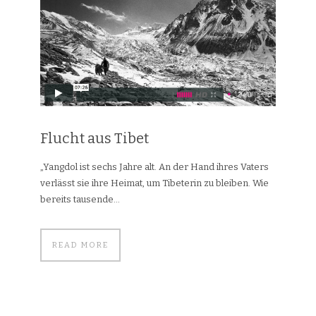
Flucht aus Tibet
„Yang­dol ist sechs Jah­re alt. An der Hand ih­res Va­ters
ver­lässt sie ih­re Hei­mat, um Ti­be­te­rin zu blei­ben. Wie
be­reits tau­sen­de...
READ MORE