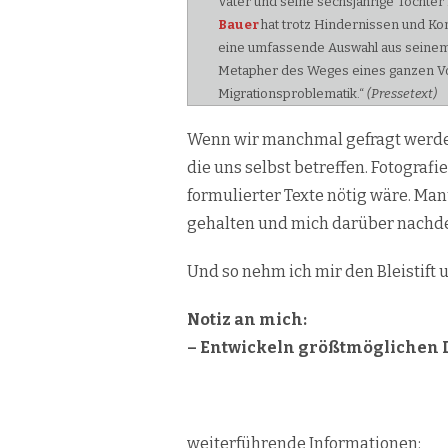
Vater und seine sechsjährige Tochter 
Bauer
hat trotz Hindernissen und Kon
eine umfassende Auswahl aus seinem 
Metapher des Weges eines ganzen Volke
Migrationsproblematik.“
(Pressetext)
Wenn wir manchmal gefragt werden,
die uns selbst betreffen. Fotografi
formulierter Texte nötig wäre. Man
gehalten und mich darüber nachde
Und so nehm ich mir den Bleistift 
Notiz an mich:
– Entwickeln größtmöglichen 
weiterführende Informationen: