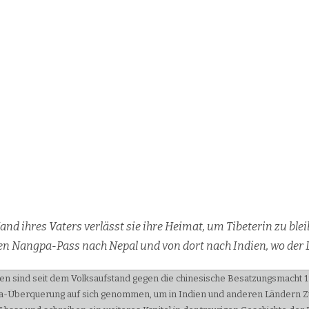
and ih­res Va­ters ver­lässt sie ih­re Hei­mat, um Ti­be­te­rin zu blei
hen Nang­pa-Pass nach Ne­pal und von dort nach In­di­en, wo der D
n sind seit dem Volksaufstand gegen die chinesische Besatzungsmacht 195
-Überquerung auf sich genommen, um in Indien und anderen Ländern Zuflu