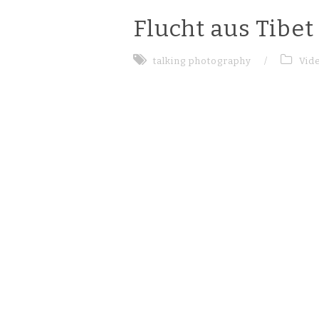
Flucht aus Tibet
talking photography
/
Vid