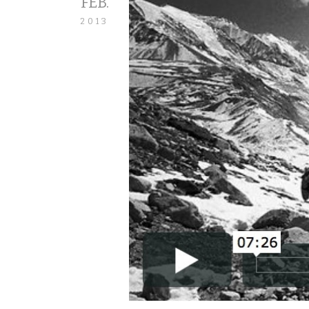
FEB.
2013