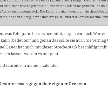
Lhasa und schreiben ein weiteres Kapitel in der traurigen Geschichte der 
trollen diese lebensgefährliche Reise in die Freiheit mitgemacht und doku
Archiv zusammengestellt. Die Bilder erzählen vom dramatischen Weg des
s, das seit fünfzig Jahren unterwegs ist – und stellvertretend zum Sinnb
 was Fotografie für uns bedeutet, ringen wir nach Worten 
e kann „bedeuten“ und genau das sollte sie auch. Sie vermag 
uel Bauer hat mich mit dieser Strecke stark beschäftigt, mir
nken lassen, worum es mir geht.
und schreibe in meinen Kalender :
Desinteresses gegenüber eigener Grenzen.