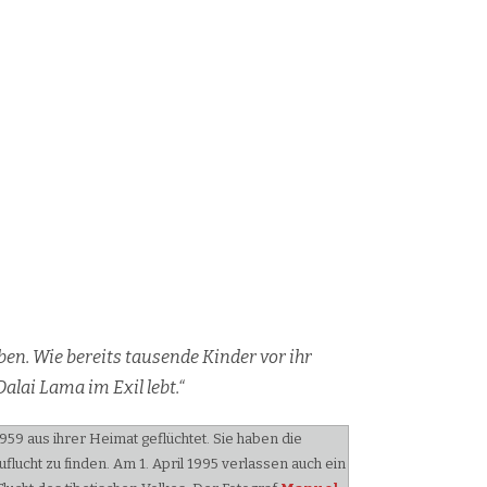
­ben. Wie be­reits tau­sen­de Kin­der vor ihr
a­lai La­ma im Exil lebt.“
9 aus ihrer Heimat geflüchtet. Sie haben die
cht zu finden. Am 1. April 1995 verlassen auch ein