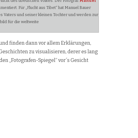
Flucht des tibetischen Volkes. Der Fotograf
Manuel
mentiert. Für „Flucht aus Tibet“ hat Manuel Bauer
 Vaters und seiner kleinen Tochter und werden zur
ild für die weltweite
und finden dann vor allem Erklärungen,
Geschichten zu visualisieren, derer es lang
 den „Fotografen-Spiegel“ vor´s Gesicht