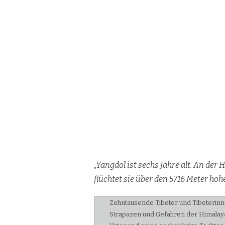
„Yang­dol ist sechs Jah­re alt. An der H
flüch­tet sie über den 5716 Me­ter ho­
Zehntausende Tibeter und Tibeterinne
Strapazen und Gefahren der Himalaya