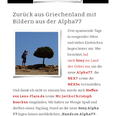
Zurück aus Griechenland mit
Bildern aus der Alpha77
Drei spannende Tage
in sengender Hitze
und vielen Eindrücken
liegen hinter mir. Wie
berichtet,
lud
mich
Sony
ins Land
der Götter ein
, um die
neue
Alpha77
, die
NEX7
sowie die
NEX5n
vorzustellen.
Und damit ich nicht so einsam bin, wurde auch
Steffen
von Lens-Flare.de
sowie
Mr. Jeriko Christoph
Boecken
eingeladen. Wir hatten ne Menge Spaß und
durften einen Tag lang, Hand an die neue
Sony Alpha
77
legen (einen ausführlichen „
Hands on Alpha77-