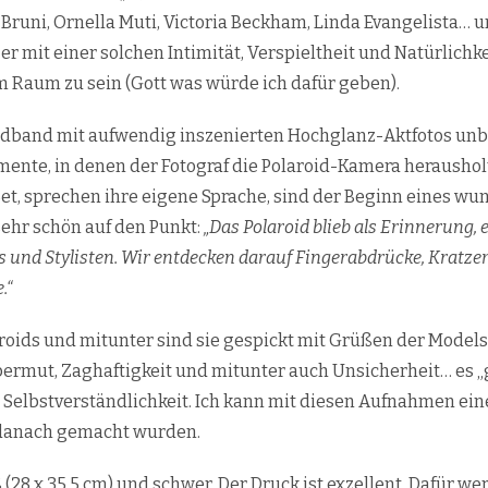
Bruni, Ornella Muti, Victoria Beckham, Linda Evangelista… u
 er mit einer solchen Intimität, Verspieltheit und Natürlichk
 Raum zu sein (Gott was würde ich dafür geben).
ildband mit aufwendig inszenierten Hochglanz-Aktfotos un
ente, in denen der Fotograf die Polaroid-Kamera herausholt,
t, sprechen ihre eigene Sprache, sind der Beginn eines wund
sehr schön auf den Punkt:
„Das Polaroid blieb als Erinnerung, 
 und Stylisten. Wir entdecken darauf Fingerabdrücke, Kratzer
.“
roids und mitunter sind sie gespickt mit Grüßen der Model
Übermut, Zaghaftigkeit und mitunter auch Unsicherheit… es „g
vor Selbstverständlichkeit. Ich kann mit diesen Aufnahmen 
 danach gemacht wurden.
 (28 x 35,5 cm) und schwer. Der Druck ist exzellent. Dafür we