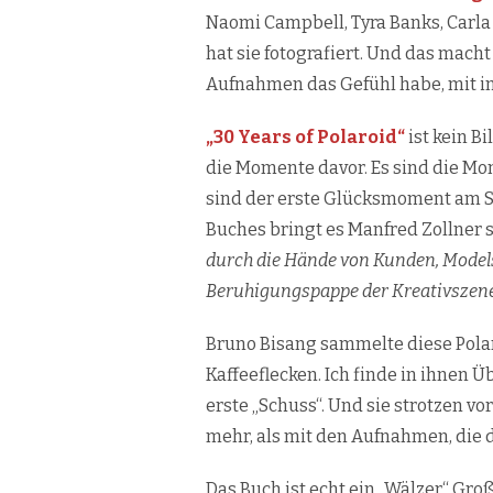
Naomi Campbell, Tyra Banks, Carla 
hat sie fotografiert. Und das macht
Aufnahmen das Gefühl habe, mit im
„30 Years of Polaroid“
ist kein B
die Momente davor. Es sind die Mom
sind der erste Glücksmoment am Se
Buches bringt es Manfred Zollner 
durch die Hände von Kunden, Models
Beruhigungspappe der Kreativszene
Bruno Bisang sammelte diese Pola
Kaffeeflecken. Ich finde in ihnen 
erste „Schuss“. Und sie strotzen 
mehr, als mit den Aufnahmen, die
Das Buch ist echt ein „Wälzer“ Groß