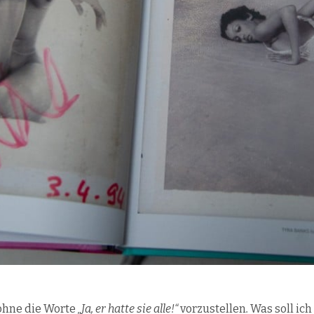
hne die Worte
„Ja, er hatte sie alle!“
vorzustellen
.
Was soll ich 