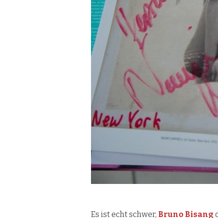
Es ist echt schwer,
Bruno Bisang
o