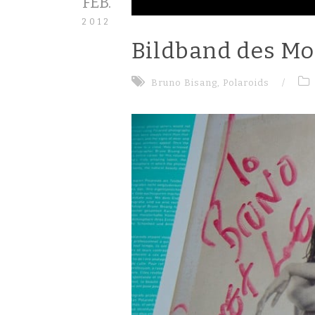
FEB.
2012
Bildband des Mo
Bruno Bisang
,
Polaroids
/