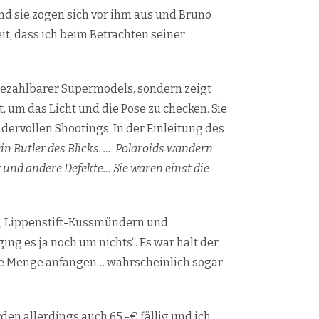
nd sie zogen sich vor ihm aus und Bruno
eit, dass ich beim Betrachten seiner
bezahlbarer Supermodels, sondern zeigt
 um das Licht und die Pose zu checken. Sie
ervollen Shootings. In der Einleitung des
ein Butler des Blicks. … Polaroids wandern
 und andere Defekte… Sie waren einst die
s, Lippenstift-Kussmündern und
ing es ja noch um nichts“. Es war halt der
eine Menge anfangen… wahrscheinlich sogar
rden allerdings auch 65,-€ fällig und ich