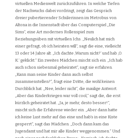
virtuellen Medienwelt zurückzuführen. In welche Tiefen
der Nachwuchs dabei vordringt, zeigt das Gespräch
dreier pubertierender Schülerinnen im Metrobus von
Altona in die Innenstadt über das Computerspiel „Die
Sims“, eine Art modernes Rollenspiel zum
Beziehungsüben mit virtuellen Ichs. „Neulich hat mich
einer gefragt, ob ich heiraten will“, sagt die eine, vielleicht
13 oder 14 Jahre alt. „Ich dachte ‚Warum nicht?‘ und hab ,O.
K.‘ geklickt.“ Ein zweites Mädchen mischt sich ein. „Ich hab
auch schon siebenmal geheiratet“, sagt sie erfahren.
„Kann man seine Kinder dann auch selbst
zusammenstellen?“, fragt eine Dritte, die wohl keinen
Durchblick hat. „Nee, leider nicht“, die maulige Antwort.
„Aber das Kinderkriegen war voll cool,“ sagt die, die erst
kürzlich geheiratet hat. „Ja, je mehr, desto besser!“,
mischt sich die Erfahrene wieder ein. „Aber dann hatte
ich keine Lust mehr auf das eine und hab’s in eine Kiste
gesperrt“, sagt das Mädchen. „Doch dann kam das
Jugendamt und hat mir alle Kinder weggenommen.“ Und