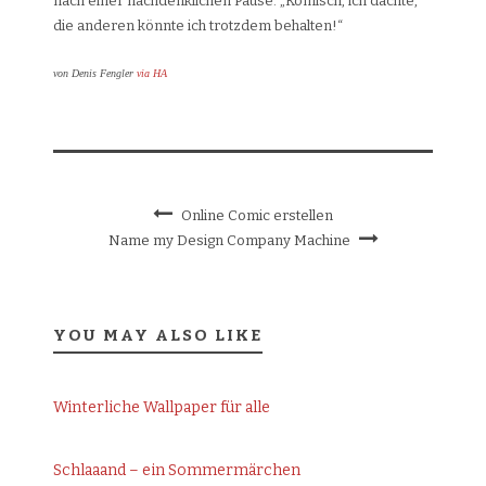
nach einer nachdenklichen Pause: „Komisch, ich dachte,
die anderen könnte ich trotzdem behalten!“
von Denis Fengler
via HA
Online Comic erstellen
Name my Design Company Machine
YOU MAY ALSO LIKE
Winterliche Wallpaper für alle
Schlaaand – ein Sommermärchen