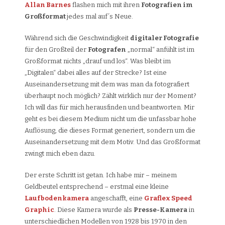
Allan Barnes
flashen mich mit ihren
Fotografien im
Großformat
jedes mal auf´s Neue.
Während sich die Geschwindigkeit
digitaler Fotografie
für den Großteil der
Fotografen
„normal“ anfühlt ist im
Großformat nichts „drauf und los“. Was bleibt im
„Digitalen“ dabei alles auf der Strecke? Ist eine
Auseinandersetzung mit dem was man da fotografiert
überhaupt noch möglich? Zählt wirklich nur der Moment?
Ich will das für mich herausfinden und beantworten. Mir
geht es bei diesem Medium nicht um die unfassbar hohe
Auflösung, die dieses Format generiert, sondern um die
Auseinandersetzung mit dem Motiv. Und das Großformat
zwingt mich eben dazu.
Der erste Schritt ist getan. Ich habe mir – meinem
Geldbeutel entsprechend – erstmal eine kleine
Laufbodenkamera
angeschafft, eine
Graflex Speed
Graphic
. Diese Kamera wurde als
Presse-Kamera
in
unterschiedlichen Modellen von 1928 bis 1970 in den