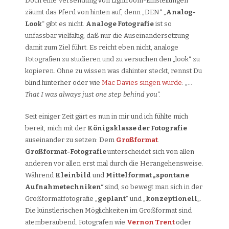
Doch eine Versendung von Lightroom-Einstellungen
zäumt das Pferd von hinten auf, denn „DEN“ „
Analog-
Look
“ gibt es nicht.
Analoge Fotografie
ist so
unfassbar vielfältig, daß nur die Auseinandersetzung
damit zum Ziel führt. Es reicht eben nicht, analoge
Fotografien zu studieren und zu versuchen den „look“ zu
kopieren. Ohne zu wissen was dahinter steckt, rennst Du
blind hinterher oder wie
Mac Davies singen würde
: „…
That I was always just one step behind you“.
Seit einiger Zeit gärt es nun in mir und ich fühlte mich
bereit, mich mit der
Königsklasse der Fotografie
auseinander zu setzen: Dem
Großformat
.
Großformat-Fotografie
unterscheidet sich von allen
anderen vor allen erst mal durch die Herangehensweise.
Während
Kleinbild
und
Mittelformat „spontane
Aufnahmetechniken“
sind, so bewegt man sich in der
Großformatfotografie „
geplant
“ und „
konzeptionell
„.
Die künstlerischen Möglichkeiten im Großformat sind
atemberaubend. Fotografen wie
Vernon Trent
oder