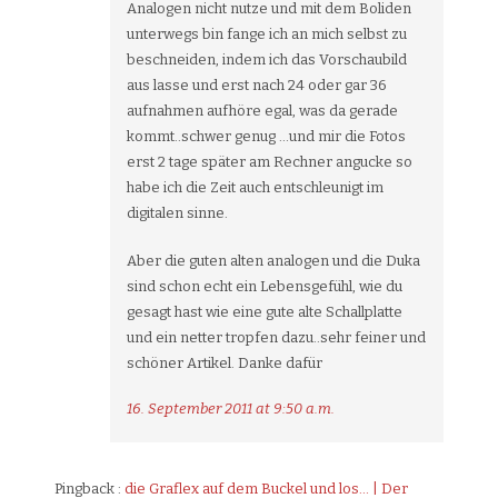
Analogen nicht nutze und mit dem Boliden
unterwegs bin fange ich an mich selbst zu
beschneiden, indem ich das Vorschaubild
aus lasse und erst nach 24 oder gar 36
aufnahmen aufhöre egal, was da gerade
kommt..schwer genug …und mir die Fotos
erst 2 tage später am Rechner angucke so
habe ich die Zeit auch entschleunigt im
digitalen sinne.
Aber die guten alten analogen und die Duka
sind schon echt ein Lebensgefühl, wie du
gesagt hast wie eine gute alte Schallplatte
und ein netter tropfen dazu..sehr feiner und
schöner Artikel. Danke dafür
16. September 2011 at 9:50 a.m.
Pingback :
die Graflex auf dem Buckel und los… | Der