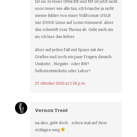
Ist sie zu teuer (Weil KB und MF ist jetzt nicht
sooo teuer wie alle tun, ich brauche ja nicht
meine Bilder von einer Vollformat-DSLR
mir 2000€ Linse auf Lomo trimmen). Aber
das schweift vom Thema ab. Geht mich nix
an, ich lass das lieber.
Aber auf jeden Fall viel Spass mit der
Graflex und noch ein paar Fragen danach:
Umkehr-, Negativ- oder BW?
Selbstentwickeln oder Labor?
27. Oktober 2010 at 1:58 p.m.
Vernon Trent
na also, geht doch… schon mal auf dem
richtigen weg