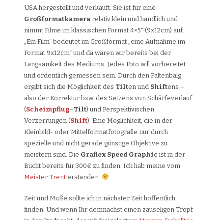
USA hergestellt und verkauft. Sie ist für eine
Großformatkamera
relativ klein und handlich und
nimmt Filme im klassischen Format 4×5“ (9x12cm) auf.
„Ein Film“ bedeutet im Großformat „eine Aufnahme im
Format 9x12cm“ und da wären wir bereits bei der
Langsamkeit des Mediums. Jedes Foto will vorbereitet
und ordentlich gemessen sein. Durch den Faltenbalg
ergibt sich die Möglichkeit des
Tilt
en und
Shift
ens –
also der Korrektur bzw. des Setzens von Schärfeverlauf
(
Scheimpflug
–
Tilt
) und Perspektivischen
Verzerrungen (
Shift
). Eine Möglichkeit, die in der
Kleinbild- oder Mittelformatfotografie nur durch
spezielle und nicht gerade günstige Objektive zu
meistern sind. Die
Graflex Speed Graphic
ist in der
Bucht bereits für 300€ zu finden. Ich hab meine vom
Meister Trent
erstanden.
Zeit und Muße sollte ich in nächster Zeit hoffentlich
finden. Und wenn Ihr demnächst einen zauseligen Tropf