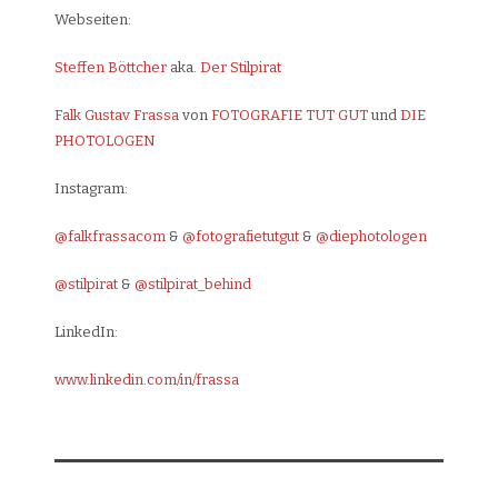
Webseiten:
Steffen Böttcher
aka.
Der Stilpirat
Falk Gustav Frassa
von
FOTOGRAFIE TUT GUT
und
DIE
PHOTOLOGEN
Instagram:
@falkfrassacom
&
@fotografietutgut
&
@diephotologen
@stilpirat
&
@stilpirat_behind
LinkedIn:
www.linkedin.com/in/frassa