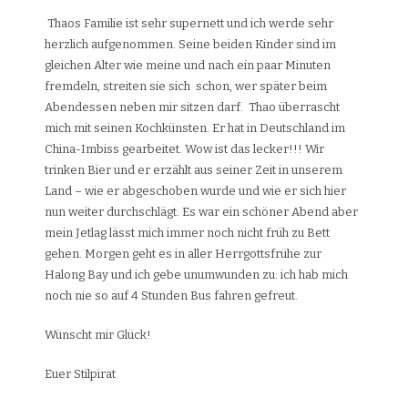
Thaos Familie ist sehr supernett und ich werde sehr
herzlich aufgenommen. Seine beiden Kinder sind im
gleichen Alter wie meine und nach ein paar Minuten
fremdeln, streiten sie sich schon, wer später beim
Abendessen neben mir sitzen darf. Thao überrascht
mich mit seinen Kochkünsten. Er hat in Deutschland im
China-Imbiss gearbeitet. Wow ist das lecker!!! Wir
trinken Bier und er erzählt aus seiner Zeit in unserem
Land – wie er abgeschoben wurde und wie er sich hier
nun weiter durchschlägt. Es war ein schöner Abend aber
mein Jetlag lässt mich immer noch nicht früh zu Bett
gehen. Morgen geht es in aller Herrgottsfrühe zur
Halong Bay und ich gebe unumwunden zu: ich hab mich
noch nie so auf 4 Stunden Bus fahren gefreut.
Wünscht mir Glück!
Euer Stilpirat