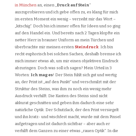
in München
an, einen „
Druck auf Stein
“
auszuprobieren und ich gebe offen zu, es klang für mich
im ersten Moment ein wenig – verzeiht mir das Wort –
„kitschig“. Doch bin ich immer offen für Ideen und so ging
auf den Handel ein. Und bereits nach 2 Tagen klopfte ein
netter Herr in brauner Uniform an mein Türchen und
überbrachte mir meinen ersten
Steindruck
. Ich bin
recht euphorisch bei solchen Sachen, deshalb bremse ich
mich immer etwas ab, um mir einen objektiven Eindruck
abzuringen. Doch was soll ich sagen? Mein Urteil in 3
Worten:
Ich mag es
! Der Stein fühlt sich gut und wertig
an, der Print ist „auf den Punkt“ und verschmilzt mit der
Struktur des Steins, was ihm zu noch ein wenig mehr
Ausdruck verhilft. Die Kanten des Steins sind nicht
akkurat geschnitten und geben ihm dadurch eine sehr
natürliche Optik. Der Schutzlack, der den Print versiegelt
und ihn kratz- und wischfest macht, wurde mit dem Pinsel
aufgetragen und ist dadurch sichtbar – aber auch er
verhilft dem Ganzen zu einer etwas „rauen Optik“. In die