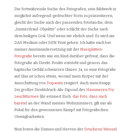
Die fortwährende Suche des Fotografen, sein Bildwerk in
möglichst aufregend-gedruckter Form zu präsentieren,
gleicht der Suche nach der passenden Fototasche, dem
„Immerdrauf-Objektiv“ oder schlicht der Suche nach
dem heiligen Gral. Und wenn wir ehrlich sind: Es wird nie
DAS Medium oder DEN Print geben. Ich hatte mich bei
meiner Auseinandersetzung mit der
Nassplatten-
Fotografie
bereits wie ein Kind darüber gefreut, dass die
Fotografie als Direkt-Positiv entsteht und genoss das
haptische Gefühl schwarzen Glases. Ja, so eine Fotografie
auf Glas ist schon etwas, worauf mein Körper mit der
Ausschüttung von
Dopamin
reagiert. Auch mein knapp
2m großer Direktdruck-Alu-Dipond des
Hammeren Fry
Leuchtturmes
(ihr erinnert Euch:
das Foto, dass mich
hasste
) an der Wand meines Wohnzimmers, gilt mir als
Pokal für den gewonnenen Kampf mit fotografischen
Unwägbarkeiten.
Nun boten die Damen und Herren der
Druckerei Wenzel