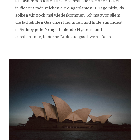
ich bisher besuchte. Für die Vielzahl der schönen Ecken
in dieser Stadt, reichen die eingeplanten 10 Tage nicht, da
sollten wir noch mal wiederkommen. Ich mag vor allem
die lächelnden Gesichter hier unten und finde zumindest
in Sydney jede Menge fehlende Hysterie und
ausbleibende, bleierne Bedeutungsschwere. Ja es