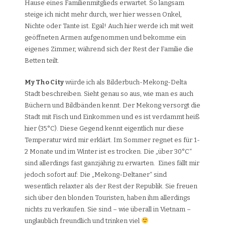
Hause eines Familienmitglieds erwartet. So langsam
steige ich nicht mehr durch, wer hier wessen Onkel,
Nichte oder Tante ist. Egal! Auch hier werde ich mit weit
geöffneten Armen aufgenommen und bekomme ein
eigenes Zimmer, während sich der Rest der Familie die
Betten teilt.
My Tho City
würde ich als Bilderbuch-Mekong-Delta
Stadt beschreiben. Sieht genau so aus, wie man es auch
Büchern und Bildbänden kennt. Der Mekong versorgt die
Stadt mit Fisch und Einkommen und es ist verdammt heiß
hier (35°C). Diese Gegend kennt eigentlich nur diese
Temperatur wird mir erklärt. Im Sommer regnet es für 1-
2 Monate und im Winter ist es trocken. Die „über 30°C“
sind allerdings fast ganzjährig zu erwarten. Eines fällt mir
jedoch sofort auf: Die „Mekong-Deltaner“ sind
wesentlich relaxter als der Rest der Republik. Sie freuen
sich über den blonden Touristen, haben ihm allerdings
nichts zu verkaufen. Sie sind – wie überall in Vietnam –
unglaublich freundlich und trinken viel