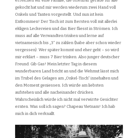
erreichen wir eine Familie, die offenbar gerade für alle
gekocht hat und mir werden wiederum zwei Hand voll
Onkels und Tanten vorgestellt. Und nun ist kein
Entkommen! Der Tisch ist zum Bersten voll mit allerlei
ekligen Leckereien und das Bier fliesst in Strömen. Ich
muss auf alle Verwandten trinken und lerne auf
vietnamesisch bis „3“ zu zählen (habe aber schon wieder
vergessen). Wer später kommt und eher geht – so wird
mir erklärt – muss 7 Bier trinken. Also junger deutscher
Freund: Gib Gas! Mein letzter Tag in diesem
wunderbaren Land bricht an und die Wehmut lässt mich
im Trubel des Gelages am „Onkel-Tisch“ innehalten und
den Moment geniessen. Ich würde am liebsten
aufstehen und alle nacheinander drücken.
Wahrscheinlich würde ich nicht mal verwirrte Gesichter
ernten. Was soll ich sagen? Chapeau Vietnam! Ich hab
mich in dich verknallt.