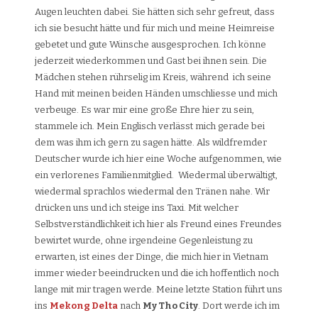
Augen leuchten dabei. Sie hätten sich sehr gefreut, dass
ich sie besucht hätte und für mich und meine Heimreise
gebetet und gute Wünsche ausgesprochen. Ich könne
jederzeit wiederkommen und Gast bei ihnen sein. Die
Mädchen stehen rührselig im Kreis, während ich seine
Hand mit meinen beiden Händen umschliesse und mich
verbeuge. Es war mir eine große Ehre hier zu sein,
stammele ich. Mein Englisch verlässt mich gerade bei
dem was ihm ich gern zu sagen hätte. Als wildfremder
Deutscher wurde ich hier eine Woche aufgenommen, wie
ein verlorenes Familienmitglied. Wiedermal überwältigt,
wiedermal sprachlos wiedermal den Tränen nahe. Wir
drücken uns und ich steige ins Taxi. Mit welcher
Selbstverständlichkeit ich hier als Freund eines Freundes
bewirtet wurde, ohne irgendeine Gegenleistung zu
erwarten, ist eines der Dinge, die mich hier in Vietnam
immer wieder beeindrucken und die ich hoffentlich noch
lange mit mir tragen werde. Meine letzte Station führt uns
ins
Mekong Delta
nach
My Tho City
. Dort werde ich im