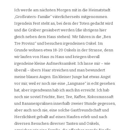
Ich werde am nächsten Morgen mit in die Heimatstadt
„Großvaters-Familie“ väterlicherseits mitgenommen.
Irgendein Fest steht an, bei dem der Toten gedacht wird
und die Gräber gesäubert werden (die übrigens hier
gleich neben dem Haus stehen). Wir fahren in die „Ben
Tre Provinz“ und besuchen irgendeinen Onkel. Im
Grunde wohnen etwa 18-20 Onkels in der Strasse, denn
wir laufen von Haus zu Haus und kriegen überall
irgendeine kleine Aufmerksamkeit. Ich lasse mir – wie
überall – übers Haar streichen und man bewundert
meine blauen Augen. Ein kleiner Junge hat etwas Angst
vor mir, weil er noch nie eine „Langnase“ in echt gesehen
hat, aber irgendwann hab ich auch ihn erreicht. Ich hab
noch nie soviel Früchte, Bier, Tee, Kaffee, Kokosnusssaft
und Bananenpralinen innerhalb zweier Stunde gegessen,
aber auch noch nie, eine solche Gastfreundschaft und
Herzlichkeit geballt auf einen Haufen erleb und nach
diversen Besuchen diverser Tanten und Onkels,