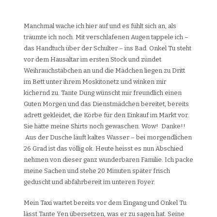
Manchmal wache ich hier auf und es fühlt sich an, als
träumte ich noch. Mit verschlafenen Augen tappele ich –
das Handtuch über der Schulter – ins Bad. Onkel Tu steht
vor dem Hausaltar im ersten Stock und zündet
Weihrauchstäbchen an und die Mädchen liegen zu Dritt
im Bett unter ihrem Moskitonetz und winken mir
kichernd zu. Tante Dung wünscht mir freundlich einen
Guten Morgen und das Dienstmädchen bereitet, bereits
adrett gekleidet, die Körbe für den Einkauf im Markt vor.
Sie hätte meine Shirts noch gewaschen. Wow! Danke!!
Aus der Dusche läuft kaltes Wasser – bei morgendlichen
26 Grad ist das völlig ok. Heute heisst es nun Abschied
nehmen von dieser ganz wunderbaren Familie. Ich packe
meine Sachen und stehe 20 Minuten später frisch
geduscht und abfahrbereit im unteren Foyer.
Mein Taxi wartet bereits vor dem Eingang und Onkel Tu
lässt Tante Yen übersetzen, was er zu sagen hat. Seine