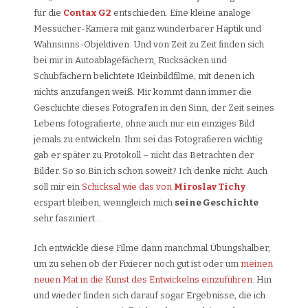
für die
Contax G2
entschieden. Eine kleine analoge
Messucher-Kamera mit ganz wunderbarer Haptik und
Wahnsinns-Objektiven. Und von Zeit zu Zeit finden sich
bei mir in Autoablagefächern, Rucksäcken und
Schubfächern belichtete Kleinbildfilme, mit denen ich
nichts anzufangen weiß. Mir kommt dann immer die
Geschichte dieses Fotografen in den Sinn, der Zeit seines
Lebens fotografierte, ohne auch nur ein einziges Bild
jemals zu entwickeln. Ihm sei das Fotografieren wichtig
gab er später zu Protokoll – nicht das Betrachten der
Bilder. So so.Bin ich schon soweit? Ich denke nicht. Auch
soll mir ein
Schicksal wie das von
Miroslav Tichy
erspart bleiben, wenngleich mich
seine Geschichte
sehr fasziniert…
Ich entwickle diese Filme dann manchmal Übungshalber,
um zu sehen ob der Fixierer noch gut ist oder um
meinen
neuen Mat in die Kunst des Entwickelns einzuführen
. Hin
und wieder finden sich darauf sogar Ergebnisse, die ich