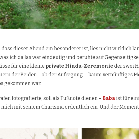
 dass dieser Abend ein besonderer ist, lies nicht wirklich lan
was ich da las war eindeutig und beruhte auf Gegenseitig
lisse für eine kleine
private Hindu-Zeremonie
der zwei H
uern der Beiden – ob der Aufregung – kaum vernünftiges Mo
 es gekommen war.
afen fotografierte, soll als Fußnote dienen –
Baba
ist für ei
lte mich mit seinem Charisma ordentlich ein. Und der Moment a