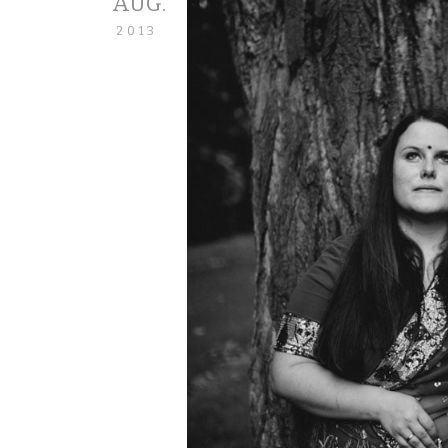
AUG.
2013