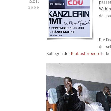
SEP.
passen
2009
Wahlpl
das pa
.
Die Er
der sc
Kollegen der
Klabusterbeere
haben