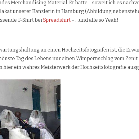
des Merchandising Material. Er hatte – soweit ich es nach
akat unserer Kanzlerin in Hamburg (Abbildung nebenstehend
ssende T-Shirt bei
Spreadshirt
– …und alle so Yeah!
wartungshaltung an einen Hochzeitsfotografen ist, die Erw
hönste Tag des Lebens nur einen Wimpernschlag vom Zenit ent
 hier ein wahres Meisterwerk der Hochzeitsfotografie aus