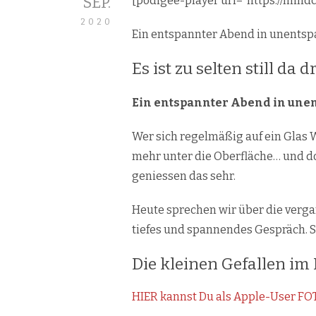
SEP.
[podigee-player url=“https://mind
2020
Ein entspannter Abend in unents
Es ist zu selten still d
Ein entspannter Abend in une
Wer sich regelmäßig auf ein Glas
mehr unter die Oberfläche… und do
geniessen das sehr.
Heute sprechen wir über die verg
tiefes und spannendes Gespräch. S
Die kleinen Gefallen im 
HIER kannst Du als Apple-User F