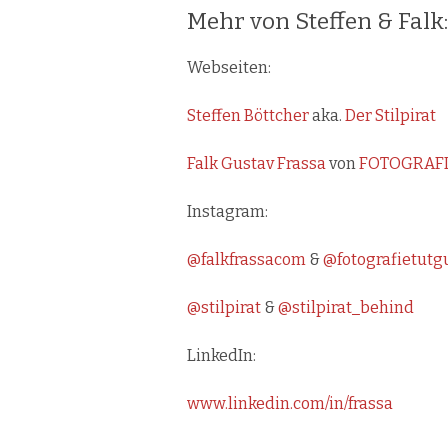
Mehr von Steffen & Falk:
Webseiten:
Steffen Böttcher
aka.
Der Stilpirat
Falk Gustav Frassa
von
FOTOGRAFI
Instagram:
@falkfrassacom
&
@fotografietutg
@stilpirat
&
@stilpirat_behind
LinkedIn:
www.linkedin.com/in/frassa