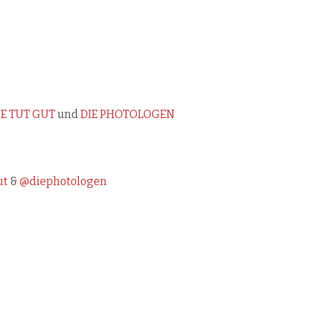
E TUT GUT
und
DIE PHOTOLOGEN
ut
&
@diephotologen