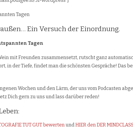
class.podigee.io/51-wordpress“]
pannten Tagen
a draußen… Ein Versuch der Einordnung.
ntspannten Tagen
 Wein mit Freunden zusammensetzt, rutscht ganz automatis
rt, in der Tiefe, findet man die schönsten Gespräche! Das 
angenen Wochen und den Lärm, der uns vom Podcasten abgeha
etz Dich gern zu uns und lass darüber reden!
Leben:
OTOGRAFIE TUT GUT bewerten
und
HIER den DER MINDCLAS